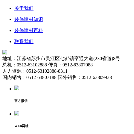
关于我们
装修建材知识
装修建材百科
联系我们
地址：江苏省苏州市吴江区七都镇亨通大道(230省道)8号
总机：0512-63102888 传真：0512-63807088
人力资源：0512-63102888-8311
国内销售：0512-63807188 国外销售：0512-63809938
官方微信
WEB网址