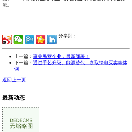
流。
分享到：
上一篇：
事关民营企业，最新部署！
下一篇：
通过手艺升级、能源替代、参取绿电买卖等体
例
返回上一页
最新动态