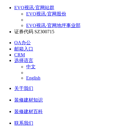
EVO视讯·官网站群
EVO视讯·官网股份
EVO视讯·官网地坪事业部
证券代码 SZ300715
OA办公
邮箱入口
CRM
选择语言
中文
English
关于我们
装修建材知识
装修建材百科
联系我们