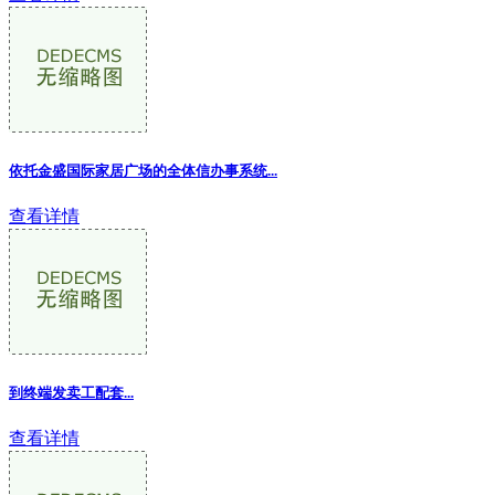
依托金盛国际家居广场的全体信办事系统...
查看详情
到终端发卖工配套...
查看详情