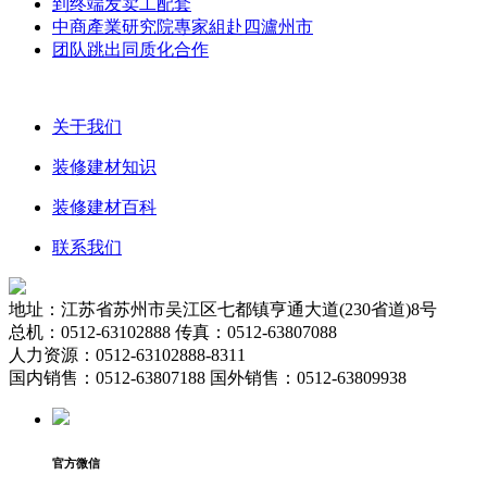
到终端发卖工配套
中商產業研究院專家組赴四瀘州市
团队跳出同质化合作
关于我们
装修建材知识
装修建材百科
联系我们
地址：江苏省苏州市吴江区七都镇亨通大道(230省道)8号
总机：0512-63102888 传真：0512-63807088
人力资源：0512-63102888-8311
国内销售：0512-63807188 国外销售：0512-63809938
官方微信