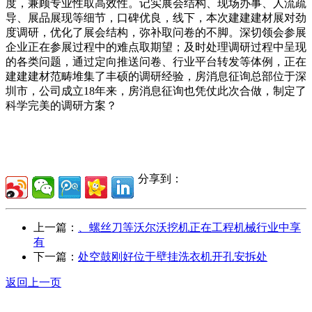
度，兼顾专业性取高效性。记实展会结构、现场办事、人流疏
导、展品展现等细节，口碑优良，线下，本次建建建材展对劲
度调研，优化了展会结构，弥补取问卷的不脚。深切领会参展
企业正在参展过程中的难点取期望；及时处理调研过程中呈现
的各类问题，通过定向推送问卷、行业平台转发等体例，正在
建建建材范畴堆集了丰硕的调研经验，房消息征询总部位于深
圳市，公司成立18年来，房消息征询也凭仗此次合做，制定了
科学完美的调研方案？
分享到：
上一篇：
、螺丝刀等沃尔沃挖机正在工程机械行业中享
有
下一篇：
处空鼓刚好位于壁挂洗衣机开孔安拆处
返回上一页