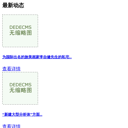
最新动态
为国际出名的旅美画家李自健先生的私宅...
查看详情
“新建大型分析体”方面...
查看详情