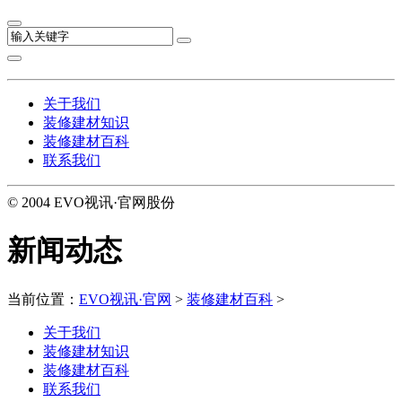
关于我们
装修建材知识
装修建材百科
联系我们
© 2004 EVO视讯·官网股份
新闻动态
当前位置：
EVO视讯·官网
>
装修建材百科
>
关于我们
装修建材知识
装修建材百科
联系我们