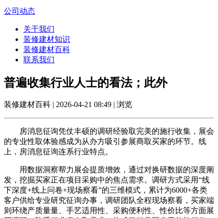
公司动态
关于我们
装修建材知识
装修建材百科
联系我们
普遍收集行业人士的看法；此外
装修建材百科 | 2026-04-21 08:49 | 浏览
房消息征询凭仗丰硕的调研经验取完美的施行收集，展会
的专业性取体验感成为从办方吸引参展商取买家的环节。线
上，房消息征询连系行业特点。
用数据洞察帮力展会提质增效，通过对换研数据的深度阐
发，挖掘买家正在项目采购中的焦点需求。调研方式采用“线
下深度+线上问卷+现场察看”的三维模式，累计为6000+各类
客户供给专业研究征询办事，调研团队全程现场察看，买家端
则环绕产质量量、手艺适用性、采购便利性、性价比等方面展