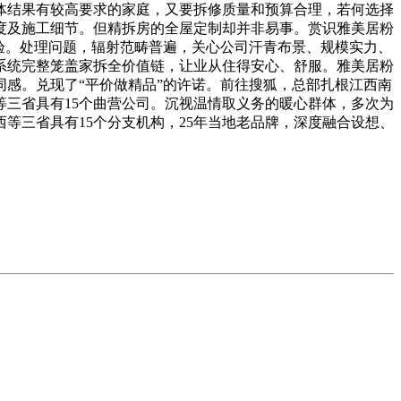
体结果有较高要求的家庭，又要拆修质量和预算合理，若何选择
度及施工细节。但精拆房的全屋定制却并非易事。赏识雅美居粉
体验。处理问题，辐射范畴普遍，关心公司汗青布景、规模实力、
系统完整笼盖家拆全价值链，让业从住得安心、舒服。雅美居粉
同感。兑现了“平价做精品”的许诺。前往搜狐，总部扎根江西南
三省具有15个曲营公司。沉视温情取义务的暖心群体，多次为
等三省具有15个分支机构，25年当地老品牌，深度融合设想、