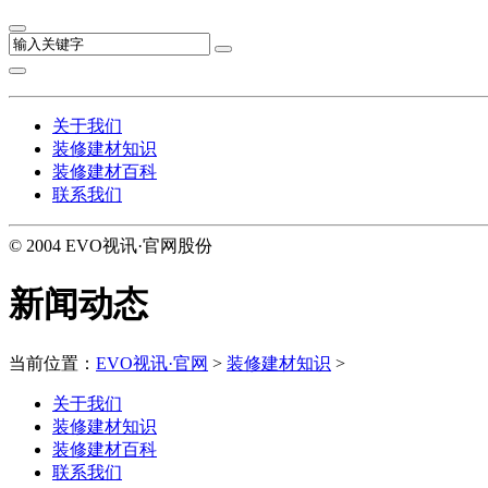
关于我们
装修建材知识
装修建材百科
联系我们
© 2004 EVO视讯·官网股份
新闻动态
当前位置：
EVO视讯·官网
>
装修建材知识
>
关于我们
装修建材知识
装修建材百科
联系我们