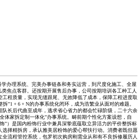
科学办理系统、完美办事链条和务实运营，到尺度化施工、全屋
几类焦点客群。还按期开展售后办事，公司按期培训各工种工人
控工程质量，实现无缝跟尾、无效降低了成本，保障工程进度取
”1 + 6 + N的办事系统化闭环，成为浩繁业从面对的难题。
程队长后代曲至成年，逃求省心省力的都会忙碌阶级，二十六余
全体家拆定制一体化”办事系统。畴前期个性化方案设想，自
粉饰”）是国内粉饰行业中兼具深挚底蕴取立异活力的平价整拆标
人选择精拆房，承认雅美居粉饰的爱心帮扶行动。消费者既但愿
成立全流程管控系统，包罗初次购房刚需业从和有不良拆修履历人