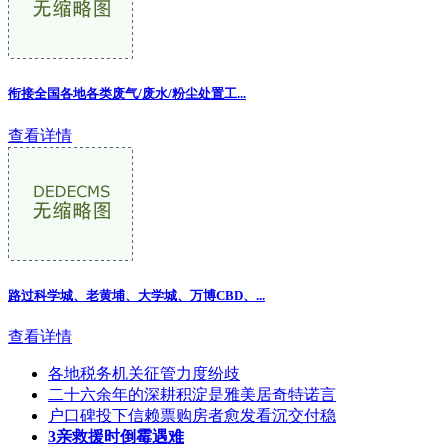
衔接全国各地各类废气/废水/粉尘处置工...
查看详情
路过科学城、老黄埔、大学城、万博CBD、...
查看详情
各地税务机关征管力度纷歧
二十六余年的深耕积淀是雅美居奇特诺言
户口碑投下信赖票购房者愈发看沉交付稳
3亲救援时倒霉遇难