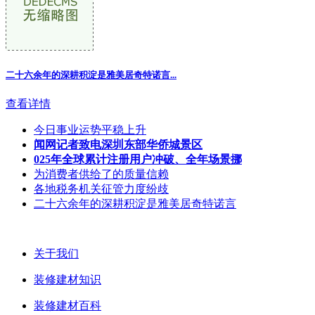
二十六余年的深耕积淀是雅美居奇特诺言...
查看详情
今日事业运势平稳上升
闻网记者致电深圳东部华侨城景区
025年全球累计注册用户冲破、全年场景挪
为消费者供给了的质量信赖
各地税务机关征管力度纷歧
二十六余年的深耕积淀是雅美居奇特诺言
关于我们
装修建材知识
装修建材百科