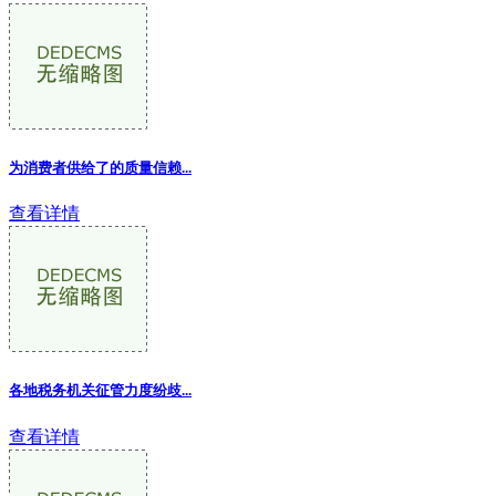
为消费者供给了的质量信赖...
查看详情
各地税务机关征管力度纷歧...
查看详情